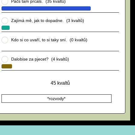
Páčs tam prcals.
(35 kvaltů)
Zajímá mě, jak to dopadne.
(3 kvaltů)
Kdo si co uvaří, to si taky sní.
(0 kvaltů)
Dalobise za pjecet?
(4 kvaltů)
45
kvaltů
*rozvody*