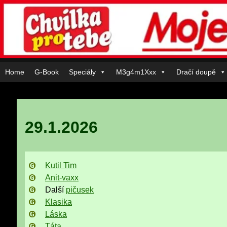
Skip
to
content
Home
G-Book
Speciály
M3g4m1Xxx
Dračí doupě
29.1.2026
Kutil Tim
Anit-vaxx
Další
pičusek
Klasika
Láska
Táta