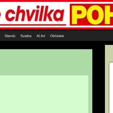
Stienlü
Svatba
AI Art
Obřádek