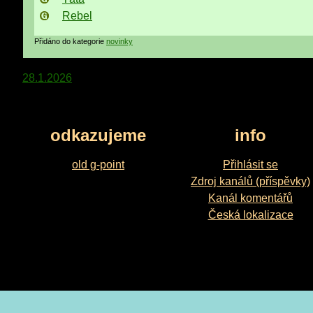
Rebel
Přidáno do kategorie
novinky
Navigace
28.1.2026
pro
příspěvek
odkazujeme
info
old g-point
Přihlásit se
Zdroj kanálů (příspěvky)
Kanál komentářů
Česká lokalizace