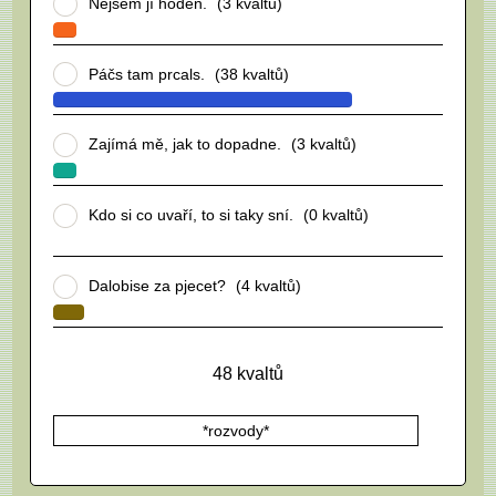
Nejsem jí hoden.
(3 kvaltů)
Páčs tam prcals.
(38 kvaltů)
Zajímá mě, jak to dopadne.
(3 kvaltů)
Kdo si co uvaří, to si taky sní.
(0 kvaltů)
Dalobise za pjecet?
(4 kvaltů)
48
kvaltů
*rozvody*