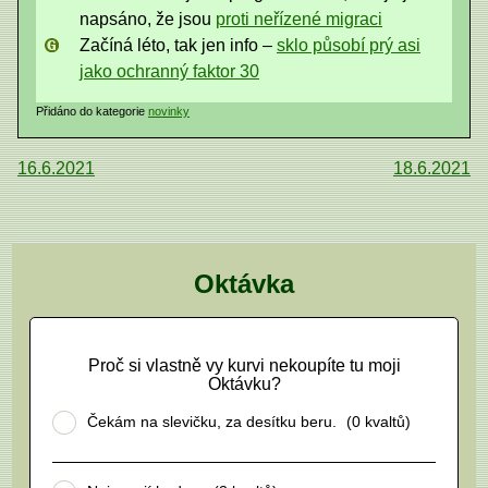
napsáno, že jsou
proti neřízené migraci
Začíná léto, tak jen info –
sklo působí prý asi
jako ochranný faktor 30
Přidáno do kategorie
novinky
Navigace
16.6.2021
18.6.2021
pro
příspěvek
Oktávka
Proč si vlastně vy kurvi nekoupíte tu moji
Oktávku?
Čekám na slevičku, za desítku beru.
(0 kvaltů)