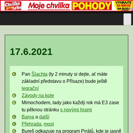
Skip
to
content
17.6.2021
Pan
Šlachta
(ty 2 minuty si dejte, ať máte
základní představu o Přísaze) bude ještě
legrační
Závody na kole
Mimochodem, tady jako každý rok má E3 zase
tu pěknou stránku
s novými hrami
Barva
a
další
Přehrada
,
most
Bureš odkazuje na program Pirátů, kde je jasně